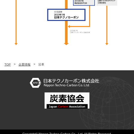
TOP
企業情報
沿革
Copyright© Nippon Techno-Carbon Co., Ltd. All Rights Reserved.